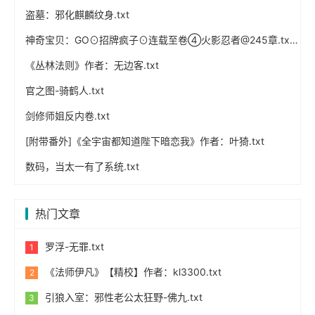
盗墓：邪化麒麟纹身.txt
神奇宝贝：GO⊙招牌疯子⊙连载至卷④火影忍者@245章.txt
《丛林法则》作者：无边客.txt
官之图-骑鹤人.txt
剑修师姐反内卷.txt
[附带番外]《全宇宙都知道陛下暗恋我》作者：叶猗.txt
数码，当太一有了系统.txt
热门文章
罗浮-无罪.txt
《法师伊凡》【精校】作者：kl3300.txt
引狼入室：邪性老公太狂野-佛九.txt