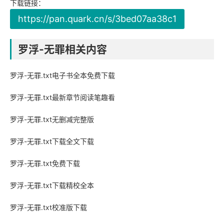
下载链接：
https://pan.quark.cn/s/3bed07aa38c1
罗浮-无罪相关内容
罗浮-无罪.txt电子书全本免费下载
罗浮-无罪.txt最新章节阅读笔趣看
罗浮-无罪.txt无删减完整版
罗浮-无罪.txt下载全文下载
罗浮-无罪.txt免费下载
罗浮-无罪.txt下载精校全本
罗浮-无罪.txt校准版下载