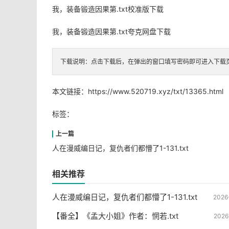
我，装备锻造因果第.txt校准版下载
我，装备锻造因果第.txt夸克网盘下载
下载说明：点击下载后，在弹出的窗口填写密码即可进入下载页面
本文链接：
https://www.520719.xyz/txt/13365.html
标签：
人在漫威编日记，复仇者们都懵了1-131.txt
相关推荐
人在漫威编日记，复仇者们都懵了1-131.txt
2026
【番全】《孟大小姐》作者：惘若.txt
2026