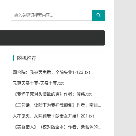
随机推荐
四合院：我被罢免后，全院失业1-123.txt
元尊天蚕土豆-天蚕土豆.txt
《我怀了死对头情敌的崽》作者：渡慈.txt
《三句话，让陛下为我神魂颠倒》作者：南辿星.txt
人在鬼灭：从照顾炭十朗妻女开始1-201.txt
《美食猎人》（校对版全本）作者：紫蓝色的猪.txt