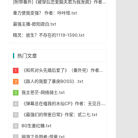
[附带番外]《被穿后恋爱脑夫君为我发疯》作者：一江听月.txt
重力使我变强？ 作者：咔咔怪.txt
最强主播-欧阳寂白.txt
精灵：放生？不存在的1119-1590.txt
热门文章
《和死对头先婚后爱了》（番外完）作者：牧笙歌.txt
《路人的我娶了暴戾BOSS》.txt
我主苍茫-网络骑士.txt
《弹幕总在嗑我的水仙CP》作者：无见日.txt
《最强们的带崽日常》作家：贰二七.txt
BG生姜红糖.txt
网游之杀戮者-悦豪.txt