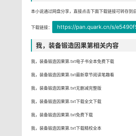
本小说通过网盘分享，直接点击下面下载链接可转存到
https://pan.quark.cn/s/e5490
下载链接：
我，装备锻造因果第相关内容
我，装备锻造因果第.txt电子书全本免费下载
我，装备锻造因果第.txt最新章节阅读笔趣看
我，装备锻造因果第.txt无删减完整版
我，装备锻造因果第.txt下载全文下载
我，装备锻造因果第.txt免费下载
我，装备锻造因果第.txt下载精校全本