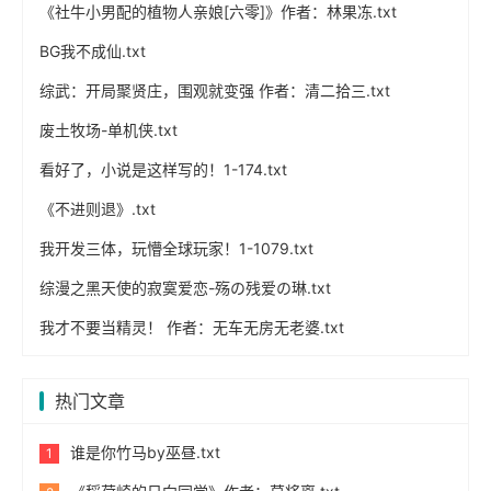
《社牛小男配的植物人亲娘[六零]》作者：林果冻.txt
BG我不成仙.txt
综武：开局聚贤庄，围观就变强 作者：清二拾三.txt
废土牧场-单机侠.txt
看好了，小说是这样写的！1-174.txt
《不进则退》.txt
我开发三体，玩懵全球玩家！1-1079.txt
综漫之黑天使的寂寞爱恋-殇の残爱の琳.txt
我才不要当精灵！ 作者：无车无房无老婆.txt
热门文章
谁是你竹马by巫昼.txt