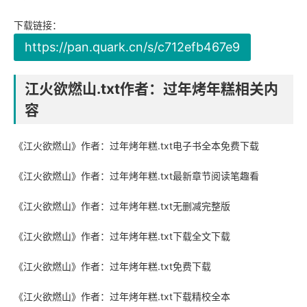
下载链接：
https://pan.quark.cn/s/c712efb467e9
江火欲燃山.txt作者：过年烤年糕相关内
容
《江火欲燃山》作者：过年烤年糕.txt电子书全本免费下载
《江火欲燃山》作者：过年烤年糕.txt最新章节阅读笔趣看
《江火欲燃山》作者：过年烤年糕.txt无删减完整版
《江火欲燃山》作者：过年烤年糕.txt下载全文下载
《江火欲燃山》作者：过年烤年糕.txt免费下载
《江火欲燃山》作者：过年烤年糕.txt下载精校全本