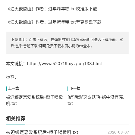
《江火欲燃山》作者：过年烤年糕.txt校准版下载
《江火欲燃山》作者：过年烤年糕.txt夸克网盘下载
下载说明：点击下载后，在弹出的窗口填写密码即可进入下载页面。然
后选择“普通下载”即可免费下载本页小说的txt全本。
本文链接：
https://www.520719.xyz/txt/138.html
标签：
被迫绑定恋爱系统后-橙子喝橙
[综]我就这么妖艳-蜗牛没有壳.
叽.txt
txt
相关推荐
被迫绑定恋爱系统后-橙子喝橙叽.txt
2026-08-07