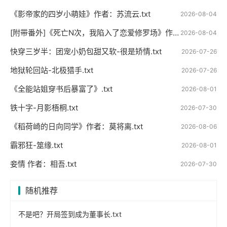
《影帝家的四岁小萌娃》作者：苏流云.txt
2026-08-04
[附带番外]《死亡N次，我陷入了恋爱修罗场》作者：林宴歌.txt
2026-08-04
快穿三岁半：团宠小奶包甜又软-很是矫情.txt
2026-07-26
地狱轮回站-北极猎手.txt
2026-07-26
《全能站姐穿书后暴富了》.txt
2026-08-01
铁十字-月影梧桐.txt
2026-07-30
《稻荷崎的日向同学》作者：莫将离.txt
2026-08-06
霸邪狂-筮缘.txt
2026-08-01
妾情 作者：相吾.txt
2026-07-30
随机推荐
不是吧？开局签到成为董事长.txt