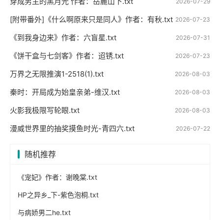
穿成男主的黑月光 作者：岳麓山下.txt
2026-07-29
[附带番外]《什么啊原来只是同人》作者：有秋.txt
2026-07-23
《到我身边来》作者：六盲星.txt
2026-07-31
《饼干盒与七剑客》作者：迢锈.txt
2026-07-23
万界之无限推演1-2518(1).txt
2026-08-03
秦时：开局成为始皇亲弟-维汉.txt
2026-08-03
火影我极限写轮眼.txt
2026-08-03
漫威世界里的抽奖摸鱼时光-青四六.txt
2026-07-22
随机推荐
《宠妃》作者：谢晚棠.txt
HP之异乡_下-紫色泡桐.txt
与病娇男二he.txt