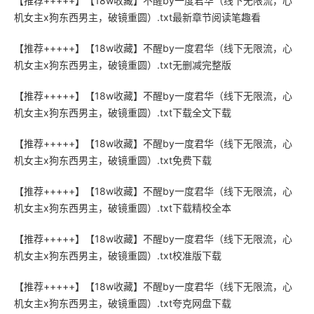
【推荐+++++】【18w收藏】不醒by一度君华（线下无限流，心
机女主x狗东西男主，破镜重圆）.txt最新章节阅读笔趣看
【推荐+++++】【18w收藏】不醒by一度君华（线下无限流，心
机女主x狗东西男主，破镜重圆）.txt无删减完整版
【推荐+++++】【18w收藏】不醒by一度君华（线下无限流，心
机女主x狗东西男主，破镜重圆）.txt下载全文下载
【推荐+++++】【18w收藏】不醒by一度君华（线下无限流，心
机女主x狗东西男主，破镜重圆）.txt免费下载
【推荐+++++】【18w收藏】不醒by一度君华（线下无限流，心
机女主x狗东西男主，破镜重圆）.txt下载精校全本
【推荐+++++】【18w收藏】不醒by一度君华（线下无限流，心
机女主x狗东西男主，破镜重圆）.txt校准版下载
【推荐+++++】【18w收藏】不醒by一度君华（线下无限流，心
机女主x狗东西男主，破镜重圆）.txt夸克网盘下载