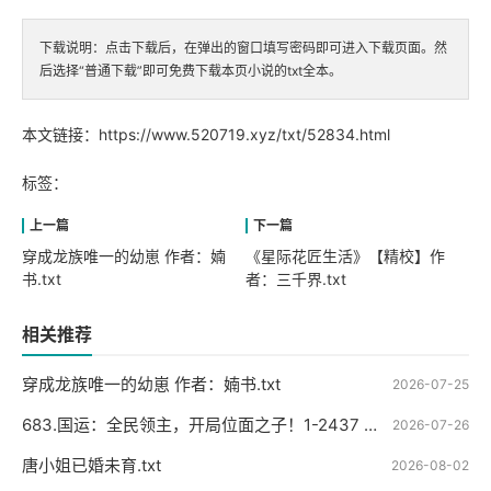
下载说明：点击下载后，在弹出的窗口填写密码即可进入下载页面。然
后选择“普通下载”即可免费下载本页小说的txt全本。
本文链接：
https://www.520719.xyz/txt/52834.html
标签：
穿成龙族唯一的幼崽 作者：婻
《星际花匠生活》【精校】作
书.txt
者：三千界.txt
相关推荐
穿成龙族唯一的幼崽 作者：婻书.txt
2026-07-25
683.国运：全民领主，开局位面之子！1-2437 作者：.txt
2026-07-26
唐小姐已婚未育.txt
2026-08-02