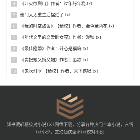
《江火欲燃山》作者：过年烤年糕.txt
豪门太太重生后摆烂了.txt
《我的时空旅舍》【精校】作者：金色茉莉花.txt
《年代文里的恋爱脑女配》作者：漫秋.txt
《最佳隐婚》作者：开心是福嘛.txt
《贵妃她又娇又媚》作者：墨歌.txt
《鬼吹灯Ⅰ》【精校】作者：天下霸唱.txt
知书藏轩精校对小说TXT网盘下载，分享各种热门全本小说，言情
txt小说，玄幻仙侠全本txt校对小说