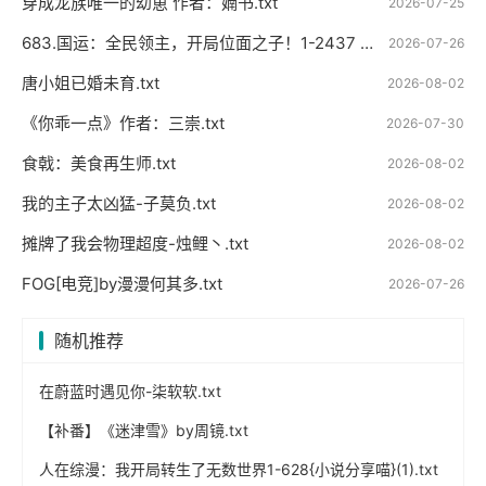
穿成龙族唯一的幼崽 作者：婻书.txt
2026-07-25
683.国运：全民领主，开局位面之子！1-2437 作者：.txt
2026-07-26
唐小姐已婚未育.txt
2026-08-02
《你乖一点》作者：三崇.txt
2026-07-30
食戟：美食再生师.txt
2026-08-02
我的主子太凶猛-子莫负.txt
2026-08-02
摊牌了我会物理超度-烛鲤丶.txt
2026-08-02
FOG[电竞]by漫漫何其多.txt
2026-07-26
随机推荐
在蔚蓝时遇见你-柒软软.txt
【补番】《迷津雪》by周镜.txt
人在综漫：我开局转生了无数世界1-628{小说分享喵}(1).txt