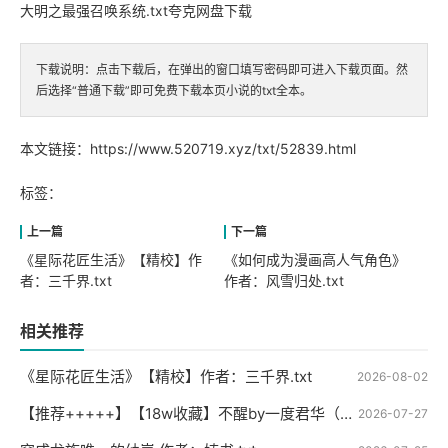
大明之最强召唤系统.txt夸克网盘下载
下载说明：点击下载后，在弹出的窗口填写密码即可进入下载页面。然
后选择“普通下载”即可免费下载本页小说的txt全本。
本文链接：
https://www.520719.xyz/txt/52839.html
标签：
《星际花匠生活》【精校】作
《如何成为漫画高人气角色》
者：三千界.txt
作者：风雪归处.txt
相关推荐
《星际花匠生活》【精校】作者：三千界.txt
2026-08-02
【推荐+++++】【18w收藏】不醒by一度君华（线下无限流，心机女主x狗东西男主，破镜重圆）.txt
2026-07-27