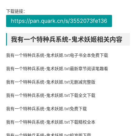
下载链接：
https://pan.quark.cn/s/3552073fe136
我有一个特种兵系统-鬼术妖姬相关内容
我有一个特种兵系统-鬼术妖姬.txt电子书全本免费下载
我有一个特种兵系统-鬼术妖姬.txt最新章节阅读笔趣看
我有一个特种兵系统-鬼术妖姬.txt无删减完整版
我有一个特种兵系统-鬼术妖姬.txt下载全文下载
我有一个特种兵系统-鬼术妖姬.txt免费下载
我有一个特种兵系统-鬼术妖姬.txt下载精校全本
我有一个特种兵系统-鬼术妖姬.txt校准版下载