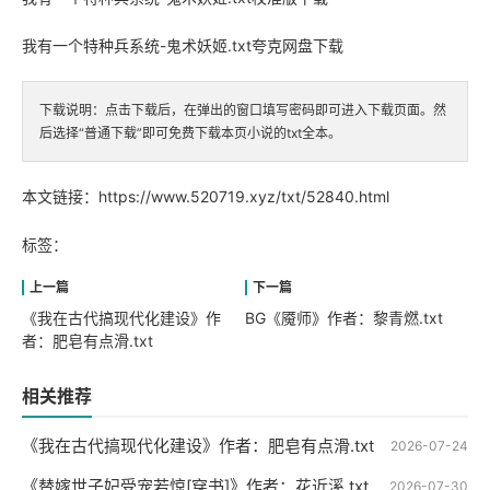
我有一个特种兵系统-鬼术妖姬.txt夸克网盘下载
下载说明：点击下载后，在弹出的窗口填写密码即可进入下载页面。然
后选择“普通下载”即可免费下载本页小说的txt全本。
本文链接：
https://www.520719.xyz/txt/52840.html
标签：
《我在古代搞现代化建设》作
BG《魇师》作者：黎青燃.txt
者：肥皂有点滑.txt
相关推荐
《我在古代搞现代化建设》作者：肥皂有点滑.txt
2026-07-24
《替嫁世子妃受宠若惊[穿书]》作者：花近溪.txt
2026-07-30