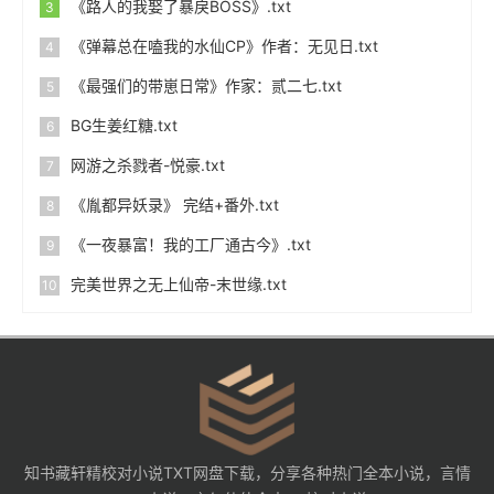
《路人的我娶了暴戾BOSS》.txt
《弹幕总在嗑我的水仙CP》作者：无见日.txt
《最强们的带崽日常》作家：贰二七.txt
BG生姜红糖.txt
网游之杀戮者-悦豪.txt
《胤都异妖录》 完结+番外.txt
《一夜暴富！我的工厂通古今》.txt
完美世界之无上仙帝-末世缘.txt
知书藏轩精校对小说TXT网盘下载，分享各种热门全本小说，言情