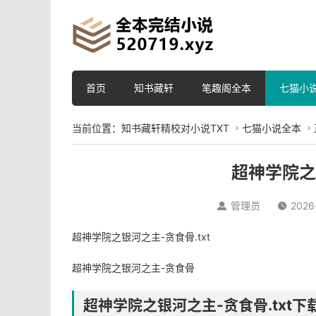
首页
知书藏轩
笔趣阁全本
七猫小
当前位置：
知书藏轩精校对小说TXT
七猫小说全本


超神学院之银
管理员
2026


超神学院之银河之主-贪食骨.txt
超神学院之银河之主-贪食骨
超神学院之银河之主-贪食骨.txt下