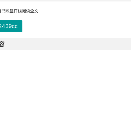
自己网盘在线阅读全文
72439cc
容