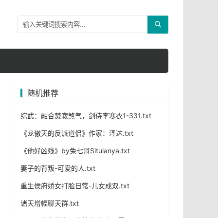
随机推荐
综武：融合焚寂煞气，剑侍李寒衣1-331.txt
《龙傲天的反派道侣》作家：泽达.txt
《他好凶残》by兔七哥Situlanya.txt
妻子的背叛-可爱的人.txt
重生侯府娇女打脸日常-儿女成双.txt
诸天增幅聊天群.txt