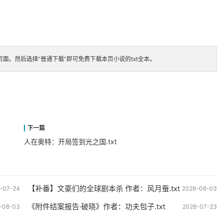
。然后选择“普通下载”即可免费下载本页小说的txt全本。
人在奥特：开局签到光之国.txt
【补番】文豪们的全球剧本杀 作者：风月蚕.txt
-07-24
2026-08-03
《附件结案报告·破晓》作者：功夫包子.txt
-08-03
2026-07-23