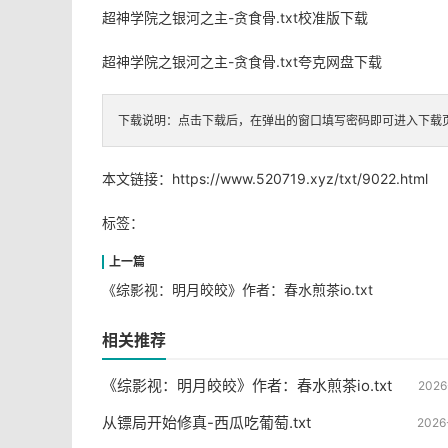
超神学院之银河之主-贪食骨.txt校准版下载
超神学院之银河之主-贪食骨.txt夸克网盘下载
下载说明：点击下载后，在弹出的窗口填写密码即可进入下载页面
本文链接：
https://www.520719.xyz/txt/9022.html
标签：
《综影视：明月皎皎》作者：春水煎茶io.txt
相关推荐
《综影视：明月皎皎》作者：春水煎茶io.txt
2026
从镖局开始修真-西瓜吃葡萄.txt
2026