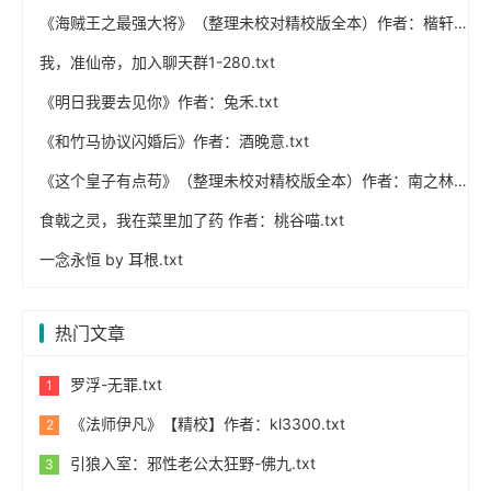
《海贼王之最强大将》（整理未校对精校版全本）作者：楷轩.txt
我，准仙帝，加入聊天群1-280.txt
《明日我要去见你》作者：兔禾.txt
《和竹马协议闪婚后》作者：酒晚意.txt
《这个皇子有点苟》（整理未校对精校版全本）作者：南之林.txt
食戟之灵，我在菜里加了药 作者：桃谷喵.txt
一念永恒 by 耳根.txt
热门文章
罗浮-无罪.txt
《法师伊凡》【精校】作者：kl3300.txt
引狼入室：邪性老公太狂野-佛九.txt