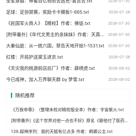
全家穿越：带着百亿物资去逃荒-喜吉吉.txt
2026-07-30
足球：足协禁赛，奖励卡卡模板1-665.txt
2026-07-28
《民国军火商人》【精校】作者：佛徒.txt
2026-07-30
[附带番外]《年代文男主的亲妹妹》作者：天真蓝.txt
2026-07-30
大秦仙庭：从一统六国，祭告天地开始1-1531.txt
2026-07-30
红楼：开局护送黛玉进京.txt
2026-07-28
《天灾我的桃源前店后厂》作者：薛绣虎.txt
2026-08-02
今已成神，加入万界聊天群 by 梦雪.txt
2026-08-02
随机推荐
《万族帝尊》（整理未校对精校版全本）作者：宇宙紫火.txt
[附带番外]《这个世界对他一点也不好》原名《替他付了医药费后》作者：藏珠(1).txt
139.超神序列：我的天赋有亿点多 作者：鹈鹕公主.txt